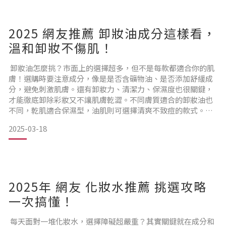
都是
2025 網友推薦 卸妝油成分這樣看，
溫和卸妝不傷肌！
卸妝油怎麼挑？市面上的選擇超多，但不是每款都適合你的肌
膚！選購時要注意成分，像是是否含礦物油、是否添加舒緩成
分，避免刺激肌膚。還有卸妝力、清潔力、保濕度也很關鍵，
才能徹底卸除彩妝又不讓肌膚乾澀。不同膚質適合的卸妝油也
不同，乾肌適合保濕型，油肌則可選擇清爽不致痘的款式。找
到適合自己的卸妝油，讓卸妝變輕鬆，肌膚更健康透亮！卸
2025-03-18
妝！卸妝油、卸妝乳、卸妝水，哪種最適合你？3大卸妝品全面
解析每天認真保養，卻忽略了卸妝，等於功虧一簣！面對市面
上琳瑯滿目的卸妝產品——卸妝油、卸妝乳、卸妝水——你是否
也常常選擇
2025年 網友 化妝水推薦 挑選攻略
一次搞懂！
每天面對一堆化妝水，選擇障礙超嚴重？其實關鍵就在成分和