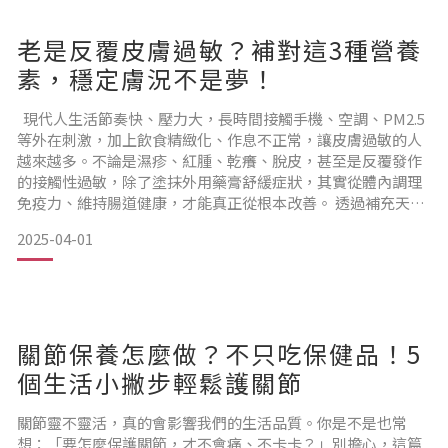
開心，腸
老是反覆皮膚過敏？補對這3種營養
素，穩定膚況不是夢！
現代人生活節奏快、壓力大，長時間接觸手機、空調、PM2.5
等外在刺激，加上飲食精緻化、作息不正常，讓皮膚過敏的人
越來越多。不論是濕疹、紅腫、乾癢、脫皮，甚至是反覆發作
的接觸性過敏，除了塗抹外用藥膏舒緩症狀，其實從體內調理
免疫力、維持腸道健康，才能真正從根本改善。 透過補充天然
營養素如魚油、褐藻糖膠、益生菌(例：LP33、SNK乳酸菌)、
2025-04-01
山竹，有助於強化身體防禦力、減少過敏反應發生的頻率，讓
肌膚恢復穩定與健康。
皮膚過敏的常見原因有哪些？ 皮膚過敏的成因很多，有些是外
關節保養怎麼做？不只吃保健品！5
在環境造成，有些則是
個生活小撇步輕鬆護關節
關節靈不靈活，真的會影響我們的生活品質。你是不是也常
想：「要怎麼保護關節，才不會痛、不卡卡？」別擔心，這篇