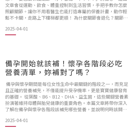
文章會從運動、飲食、體重控制到生活習慣，手把手教你怎麼
照顧關節。讓你不用看醫生也能打造專屬的保養計畫，動作輕
鬆不卡關，走路上下樓梯都更順！ 為什麼關節會退化？關節可
是我們每天走路、彎腰、舉手都會用到的「重要零件」！但你
2025-04-01
有沒有發現，年紀漸漸大了，膝蓋開始卡卡的，走路會痛，上
下樓梯也沒以前輕鬆？其實這些狀況，都是關節開始退化的警
訊喔！以下是關節退化的幾個常見原因：關節退化原因1：年齡
增長，軟骨自
備孕開始就該補！懷孕各階段必吃
營養清單，妳補對了嗎？
備孕與懷孕期間是每位女性生命中最關鍵的階段之一，而充足
且正確的營養補充，不僅能提升受孕機率，更是寶寶健康發育
的基礎。 從葉酸、B6、B12、DHA、益生菌，這些關鍵營養素
扮演著維持母體與胎兒健康的重要角色。本篇文章將帶你深入
了解在備孕與懷孕各階段該補充哪些營養，並說明何時該開始
補、該怎麼補，幫助準媽咪用科學方式安心孕育新生命！備孕
2025-04-01
與懷孕營養補充的重要性在準備迎接新生命的旅程中，營養補
充扮演著至關重要的角色。無論是備孕階段想提升受孕率，還
是懷孕期間希望幫助胎兒健康發育，攝取足夠且正確的營養素