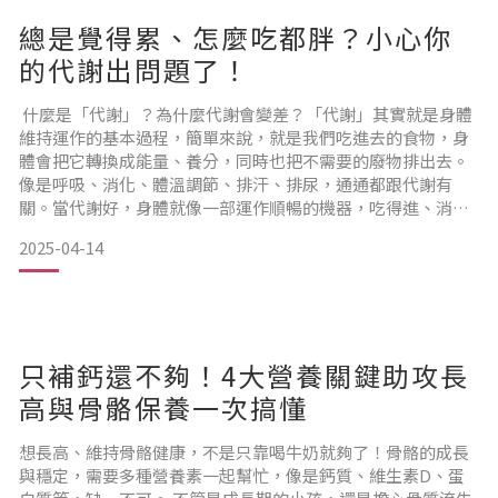
總是覺得累、怎麼吃都胖？小心你
的代謝出問題了！
什麼是「代謝」？為什麼代謝會變差？「代謝」其實就是身體
維持運作的基本過程，簡單來說，就是我們吃進去的食物，身
體會把它轉換成能量、養分，同時也把不需要的廢物排出去。
像是呼吸、消化、體溫調節、排汗、排尿，通通都跟代謝有
關。當代謝好，身體就像一部運作順暢的機器，吃得進、消化
得好、排得快，不容易疲勞、也比較不會囤積脂肪。但當代謝
2025-04-14
變差，整體身體機能就容易出狀況，像是變得容易累、變胖、
消化變慢等等。那為什麼代謝會變差呢？ 代謝變差原因1：年
齡增加隨著年紀變大，基礎代謝率自然下降，尤其30歲之後開
始明顯。代
只補鈣還不夠！4大營養關鍵助攻長
高與骨骼保養一次搞懂
想長高、維持骨骼健康，不是只靠喝牛奶就夠了！骨骼的成長
與穩定，需要多種營養素一起幫忙，像是鈣質、維生素D、蛋