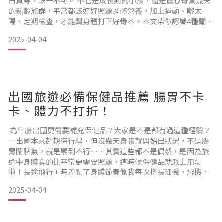
白質等，缺一不可。 不管是成長期的小孩，還是擔心骨質流失
的熟齡族群，平常都該好好照顧骨骼營養，加上運動、曬太
陽、定期檢查，才能幫身體打下好骨本。本文帶你認識4種關鍵
營養成分，以及日常該注意的骨骼保養重點！為什麼「骨質健
2025-04-04
康」與「長高」息息相關？骨骼發育與成長期營養的關聯青少
年是骨骼發展的重要階段，尤其進入青春期後，骨骼會快速增
長，骨密度也會逐漸提升。這段時間若營養攝取不夠，可能會
影響身高發展
出國旅遊必備保健品推薦 腸胃不卡
卡、體力不打折！
為什麼出國更需要補充保健品？大家是不是都有過這種經驗？
一出國本來超期待行程，但沒幾天身體就開始出狀況，不是腸
胃鬧脾氣，就是累到不行……其實這些都不是偶然，是因為旅
途中身體真的比平常更需要照顧，這時候保健品就派上用場
啦！長途飛行 + 時差亂了身體節奏像我每次搭長班機，飛機上
空氣又乾，坐一整天根本動不了，水喝得少、睡也睡不好，落
2025-04-04
地後腦霧+便秘超常見。加上時差一亂，生理時鐘整個失控，精
神超低落。這時候如果有補維生素B群或幫助消化的乳酸菌，
就真的差很多，會比較快回神、也比較不會覺得不舒服。吃得