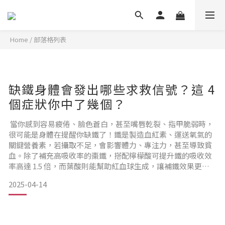
Home
/
部落格列表
缺鐵身體會發出哪些求救信號？這 4
個症狀你中了幾個？
當你感到容易疲倦、臉色蒼白，甚至嘴唇乾裂、指甲脆弱時，
很可能是身體在提醒你缺鐵了！鐵是製造血紅素、運送氧氣的
關鍵營養素，若攝取不足，會影響體力、專注力，甚至導致貧
血。除了補充高吸收率的棗鐵，搭配檸檬酸可提升鐵的吸收效
率高達 1.5 倍，而葉酸則能幫助紅血球生成，讓補鐵效果更全
面。想擺脫缺鐵不適？選對營養素才是關鍵！為什麼身體會缺
2025-04-14
鐵？「缺鐵」其實就是體內的鐵質不夠用啦！鐵是人體非常重
要的一種礦物質，主要功能是幫助製造血紅素，也就是紅血球
裡負責運送氧氣的關鍵成分。如果鐵不夠，紅血球就做不出
來，氧氣