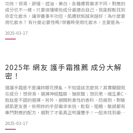
功效！保濕、舒緩、控油、美白，各種膚質需求不同，對應的
成分也不一樣。只要搞懂哪些成分最適合自己，就能輕鬆找到
命定化妝水，讓保養事半功倍，肌膚狀態越來越好！為什麼要
用化妝水？ 有什麼必要性嗎?保養時使用化妝水，主要是為了
補水、平衡、提升後續吸收，讓整個護膚流程更加有效。以下
2025-03-17
是關鍵原因：補水保濕：清潔後肌膚容易乾燥，化妝水能迅速
補充水分，讓皮膚維持水潤狀態。平衡 pH 值：洗臉可能會影
響肌膚的 pH 值，化妝水能幫助調節，維持健康的弱酸性環
境。
2025年 網友 護手霜推薦 成分大解
密！
選護手霜是不是讓妳眼花撩亂，不知道該怎麼挑？其實關鍵就
在成分！想保濕，選擇神經醯胺、玻尿酸；想抗老，維生素C、
胜肽是不錯的選擇。另外，避開刺激性的香料、防腐劑，對敏
感肌更友善。依照妳的手部需求來挑，乾裂、粗糙、敏感都有
專門對應的配方，選對了才能真正呵護雙手！一起來找到最適
合妳的護手霜吧！護手霜怎麼挑？成分很重要選擇一款好的護
2025-03-17
手霜，成分絕對是關鍵！究竟該如何從繁複的成分表中，找到
適合自己膚質與需求的護手霜呢？讓我們一起來解密護手霜的