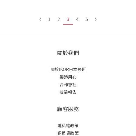
成分，學習如何聰明挑選。滋潤保濕成分：打造柔嫩雙手想要
擁有柔嫩細緻
1
2
3
4
5
關於我們
關於IKOR日本醫珂
製造用心
合作會社
檢驗報告
顧客服務
隱私權政策
退換貨政策