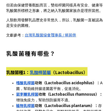
但若由保健營養觀點而言，雙歧桿菌同樣具有安全、健康等
乳酸菌所標榜之形象，將之納入乳酸菌家族亦是理所當然。
人類飲用發酵乳品歷史非常悠久，所以，乳酸菌一直被認為
是安全的菌種。
台灣乳酸菌協會理事長 / 蔡英傑
文獻參考：
乳酸菌種有哪些？
乳酸菌種1：
乳酸桿菌屬
（Lactobacillus）
嗜酸乳桿菌
功效（Lactobacillus acidophilus）
：
A
菌，幫助維持腸道菌叢平衡，促進消化。
鼠李糖乳桿菌
功效（Lactobacillus rhamnosus）
：
增強免疫力，幫助預防腸胃不適。
植物乳桿菌
功效（Lactobacillus plantarum）
：
存