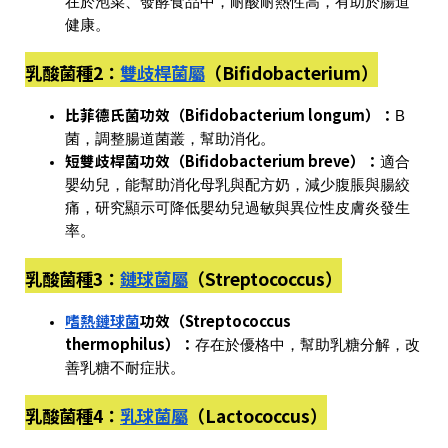
在於泡菜、發酵食品中，耐酸耐熱性高，有助於腸道
健康。
乳酸菌種2：
雙歧桿菌屬
（Bifidobacterium）
比菲德氏菌功效（Bifidobacterium longum）
：
B
菌，調整腸道菌叢，幫助消化。
短雙歧桿菌功效（Bifidobacterium breve）
：
適合
嬰幼兒，能幫助消化母乳與配方奶，減少腹脹與腸絞
痛，研究顯示可降低嬰幼兒過敏與異位性皮膚炎發生
率。
乳酸菌種3：
鏈球菌屬
（Streptococcus）
嗜熱鏈球菌
功效（Streptococcus
thermophilus）
：
存在於優格中，幫助乳糖分解，改
善乳糖不耐症狀。
乳酸菌種4：
乳球菌屬
（Lactococcus）