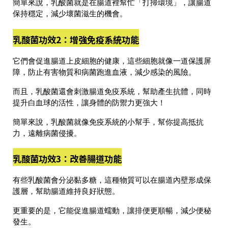
簡單來說，
乳酸菌就是在腸道裡幫忙「打掃環境」，讓腸道
保持穩定，減少壞菌滋生的機會。
乳酸菌功效2：增強免疫系統功能
它們會促進
腸道上皮細胞的健康
，這些細胞就像一道保護屏
障，
防止有害物質和病菌跑進血液
，減少感染的風險。
而且，乳酸菌還會
刺激腸道免疫系統，幫助產生抗體
，同時
提升白血球的活性
，讓身體的防禦力更強大！
簡單來說，
乳酸菌就像免疫系統的小幫手，幫你提高抵抗
力，遠離病菌侵擾。
乳酸菌功效3：改善腸道功能
有些乳酸菌
會分泌黏多糖
，這種物質可以在腸道內壁形成保
護層，
幫助腸道維持良好狀態
。
更重要的是，
它能促進腸道蠕動，讓排便更順暢，減少便秘
發生
。