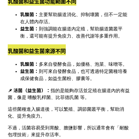
乳酸菌和益生菌功能範圍不同
乳酸菌：
主要幫助腸道消化、抑制壞菌
，但不一定能
在人體內存活。
益生菌：
則強調能在腸道內定殖
，幫助腸道菌叢平
衡，還可能有
提升免疫力、改善代謝
等多重作用。
乳酸菌和益生菌來源不同
乳酸菌：
多來自發酵食品
，如優格、泡菜、味噌等。
益生菌：
則可來自發酵食品，也可透過特定菌種培養
成保健食品
，如益生菌粉、膠囊等。
📌
活菌（益生菌）
：
指的是
能夠存活並定殖在腸道內的有益
菌
，像是
嗜酸乳桿菌、比菲德氏菌
等。
這些菌種
進入腸道後，可以繁殖、調節菌叢平衡，幫助消
化、提升免疫力
。
不過，活菌容易受到胃酸、膽鹽影響，所以通常會有「耐酸
包埋技術」來提升存活率。