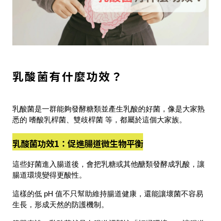
乳酸菌有什麼功效？
乳酸菌是一群能夠發酵糖類並產生乳酸的好菌
，像是大家熟
悉的
嗜酸乳桿菌、雙歧桿菌
等，都屬於這個大家族。
乳酸菌功效1：促進腸道微生物平衡
這些好菌進入腸道後，
會把乳糖或其他醣類發酵成乳酸
，讓
腸道環境變得
更酸性
。
這樣的
低 pH 值
不只幫助維持腸道健康，還能讓壞菌不容易
生長，形成天然的防護機制。