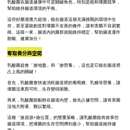
乳酸菌在腸道健康中可是關鍵角色，特別是
能和壞菌競爭，
幫助維持腸道環境的平衡
。
這些好菌適應力超強，能在腸道這個充滿挑戰的環境中生
存，甚至還能
創造對壞菌不友善的條件
，讓有害菌不容易繁
殖。這樣一來，腸道內的菌群就能維持穩定，幫助腸道運作
順暢、健康加分！
奪取養分與空間
乳酸菌超會「搶地盤」和「搶營養」，這也是它能在腸道裡
占上風的關鍵！
首先，
乳酸菌會快速消耗腸道裡的葡萄糖、乳糖等營養
，讓
壞菌沒東西可吃，生存變得困難。
再來，
乳酸菌能黏附在腸道內壁，搶先占據空間
，讓有害菌
沒地方附著、難以繁殖。
這種「搶資源+搶位置」的雙重策略，讓乳酸菌能有效掌控
腸道環境，把壞菌的生存空間擠到最小，幫助腸道維持健