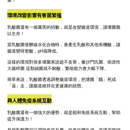
康！
環境改變影響有害菌繁殖
乳酸菌還有一個厲害的招數，就是
改變腸道環境，讓壞菌難
以生存
！
當乳酸菌發酵碳水化合物時，
會產生乳酸和其他有機酸
，讓
腸道變得更酸，
pH值降低
。
這樣的環境對很多壞菌來說超不友善，像
沙門氏菌、病原性
大腸桿菌
這類細菌就不耐酸，繁殖能力會大幅下降。
簡單來說，
乳酸菌透過調整腸道環境，把壞菌「餓」死或
「逼」走，讓腸道維持在更健康的狀態。
與人體免疫系統互動
乳酸菌還有一個強大的優勢，就是
能和免疫系統互動，幫助
提升保護力！