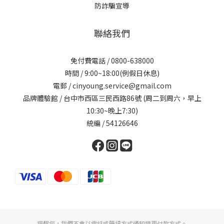
防詐騙宣導
聯絡我們
免付費電話 / 0800-638000
時間 / 9:00~18:00(例假日休息)
電郵 / cinyoung.service@gmail.com
品牌體驗館 / 台中市西區三民西路86號 (周二到周六，早上
10:30~晚上7:30)
統編 / 54126646
提醒您，我們不會以電話或簡訊方式通知變更付款方式。