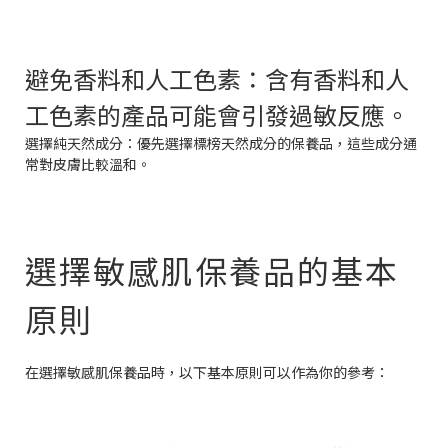
避免香料和人工色素：含有香料和人
工色素的產品可能會引發過敏反應。
選擇純天然成分：優先選擇標榜天然成分的保養品，這些成分通
常對皮膚比較溫和。
選擇敏感肌保養品的基本
原則
在選擇敏感肌保養品時，以下基本原則可以作為你的參考：