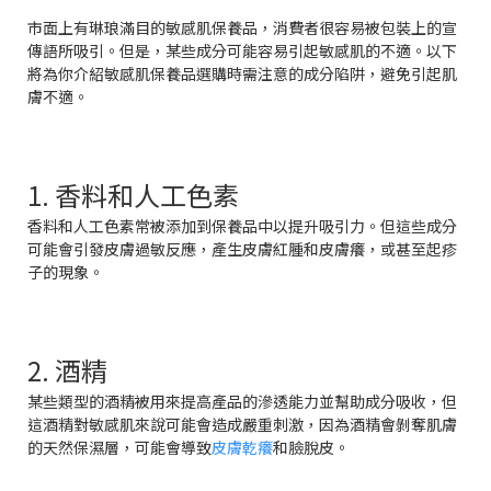
市面上有琳琅滿目的敏感肌保養品，消費者很容易被包裝上的宣
傳語所吸引。但是，某些成分可能容易引起敏感肌的不適。以下
將為你介紹敏感肌保養品選購時需注意的成分陷阱，避免引起肌
膚不適。
1. 香料和人工色素
香料和人工色素常被添加到保養品中以提升吸引力。但這些成分
可能會引發皮膚過敏反應，產生皮膚紅腫和皮膚癢，或甚至起疹
子的現象。
2. 酒精
某些類型的酒精被用來提高產品的滲透能力並幫助成分吸收，但
這酒精對敏感肌來說可能會造成嚴重刺激，因為酒精會剝奪肌膚
的天然保濕層，可能會導致
皮膚乾癢
和臉脫皮。