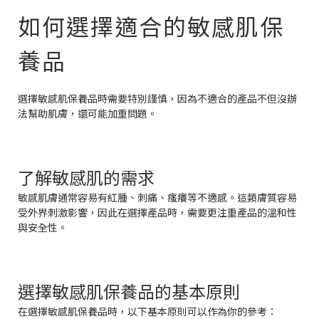
如何選擇適合的敏感肌保
養品
選擇敏感肌保養品時需要特別謹慎，因為不適合的產品不但沒辦
法幫助肌膚，還可能加重問題。
了解敏感肌的需求
敏感肌膚通常容易有紅腫、刺痛、瘙癢等不適感。這類膚質容易
受外界刺激影響，因此在選擇產品時，需要更注重產品的溫和性
與安全性。
選擇敏感肌保養品的基本原則
在選擇敏感肌保養品時，以下基本原則可以作為你的參考：