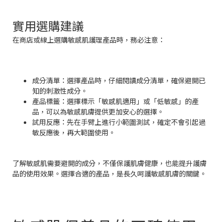
實用選購建議
在商店或線上選購敏感肌護理產品時，務必注意：
成分清單：選擇產品時，仔細閱讀成分清單，確保避開已
知的刺激性成分。
產品標籤：選擇標示「敏感肌適用」或「低敏感」的產
品，可以為敏感肌膚提供更加安心的選擇。
試用反應：先在手臂上進行小範圍測試，確定不會引起過
敏反應後，再大範圍使用。
了解敏感肌需要避開的成分，不僅保護肌膚健康，也能提升護膚
品的使用效果。選擇合適的產品，是長久呵護敏感肌膚的關鍵。