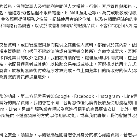
約義務、保護當事人及相關利害關係人之權益、行銷、客戶管理與服務、
、連絡方式(包括但不限於電話、E-MAIL及地址等)、為完成收款或付
 會依照所提供服務之性質，記錄使用者的IP位址、以及在相關網站內的
析和網路行為調查，以便於改善相關網站的服務品質，不會和特定個人相
交易資料，或日後經您同意而提供之其他個人資料，都僅供於其內部、依
權主管機關（包括但不限於法院或台灣票據交換所）之命令或要求，否則
移作蒐集目的以外之使用。我們將持續保管、處理及利用相關資料。在上
站、宅配貨運業者或其他）以協助交易完成或終止。若選擇以信用卡方式
屬實，於核對無誤後付款程序才算完成。依上開蒐集目的所取得的個人資
會將您的資訊傳送至境外。
能，第三方認證業者如Google、Facebook、Instagram、L
偏好的商品資訊，我們會在不同平台對您作優化廣告投放及使用流程的目
gram、Line，另該些服務業者得以為您進行精準的商品廣告安排，此外，我們也已安
le所提供 不透露資訊的方式 以停用該功能，或與我們聯繫，我們會提供
料之安全。請留意，手機號碼是關聯您會員身分的核心認證資訊，若您手