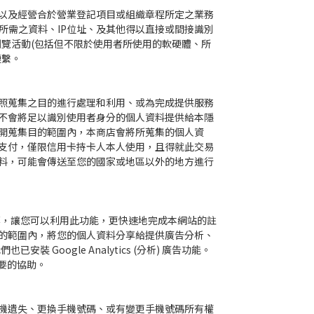
以及經營合於營業登記項目或組織章程所定之業務
款所需之資料、IP位址、及其他得以直接或間接識別
瀏覽活動(包括但不限於使用者所使用的軟硬體、所
連繫。
照蒐集之目的進行處理和利用、或為完成提供服務
不會將足以識別使用者身分的個人資料提供給本隱
開蒐集目的範圍內，本商店會將所蒐集的個人資
支付，僅限信用卡持卡人本人使用，且得就此交易
料，可能會傳送至您的國家或地區以外的地方進行
ine等，讓您可以利用此功能，更快速地完成本網站的註
的範圍內，將您的個人資料分享給提供廣告分析、
裝 Google Analytics (分析) 廣告功能。
必要的協助。
機遺失、更換手機號碼、或有變更手機號碼所有權