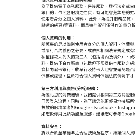
為了提供電子商務服務、售後服務、履行法定或合
等目的，依照各服務之性質，有可能會蒐集您的姓名
使用者身分之個人資料。 此外，為提升服務品質，
點選的網頁)等資料，而且這些資料僅供作流量分
個人資料的利用：
所蒐集的足以識別使用者身分的個人資料、消費與
或履行合約義務之必要、或依照相關法令規定或有
私權條款未列入的第三人（包括境內及境外）、或
料，提供予合作廠商（包括但不限提供本服務之網
資料向發卡銀行、收單行及持卡人照會並確認是否
保存或處理，且於符合個人資料保護法的情況下才
第三方利用與廣告(分析)服務：
為優化您的消費體驗，我們提供相關第三方認證服務的功
冊與登入流程。同時，為了讓您能更輕易地接觸所
投放的服務業者如Google、Facebook、Insta
如您欲停用此類功能及服務，建議您可參考Goog
資料安全：
將以合於產業標準之合理技術及程序，維護個人資