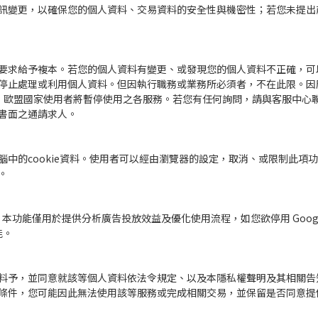
訊變更，以確保您的個人資料、交易資料的安全性與機密性；若您未提出
要求給予複本。若您的個人資料有變更、或發現您的個人資料不正確，可
處理或利用個人資料。但因執行職務或業務所必須者，不在此限。因應歐盟個
lation, GDPR），歐盟國家使用者將暫停使用之各服務。若您有任何詢問，請
書面之通請求人。
中的cookie資料。使用者可以經由瀏覽器的設定，取消、或限制此項
。
廣告功能。本功能僅用於提供分析廣告投放效益及優化使用流程，如您欲停用 Google 
能。
料予，並同意就該等個人資料依法令規定、以及本隱私權聲明及其相關告
條件，您可能因此無法使用該等服務或完成相關交易，並保留是否同意提