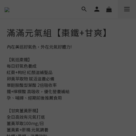
滿滿元氣組【棗鐵+甘爽】
內在美巡好氣色，外在元氣好體力!
【氣巡棗鐵】
每日好氣色養成
紅棗+枸杞 紅顏滋補聖品
卵黃萃取物 賦活滋養必備
單麩胺酸型葉酸 2倍吸收率
鐵+檸檬酸 高吸收，優化營養補給
孕、哺婦、經期前後推薦食用
【甘爽薑黃肝精】
全日高效有元氣打底
薑黃萃取100mg/日
薑黃素+肝精 元氣調養