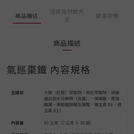
送貨及付款方
商品描述
顧客評價
式
商品描述
氣巡棗鐵 內容規格
主成份
大棗（紅棗）萃取物、枸杞萃取物、卵黃
蛋白加水分解物（含蛋）、檸檬酸、焦磷
酸鐵、單麩醯胺酸型葉酸、維生素 B6、維
生素 B12
內容量
60 公克（2 公克 × 30 袋）