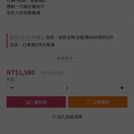
牡蠣+黑蜆，滋養強壯
應酬、代謝必備良方
全家人的甘勝養護
至
08/30 16:00
截止
全店，爸氣全開:全館滿$888現折$88
全店，訂單滿398元免運
查看更多
NT$1,580
NT$2,000
數量
加入購物車
立即購買
加入追蹤清單