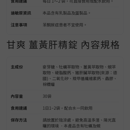
食用建議
每日 1～2 袋，可直接食用或配水飲用。
過敏原資訊
本品含有乳製品及蛋製品。
注意事項
苯酮尿症患者不宜使用。
甘爽 薑黃肝精錠 內容規格
主成份
麥芽糖、牡蠣萃取物、薑黃萃取物、蜆萃
取物、硬脂酸鈣、豬肝臟萃取物(來源：德
國)、二氧化矽、羧甲基纖維素鈣、蟲膠、
棕櫚蠟
內容量
30袋
食用建議
1日1~2袋，配合水一同飲用
保存方法
請放置於陰涼處，避免高溫多溼、陽光直
曬的環境 ．本產品含有牡蠣及蜆