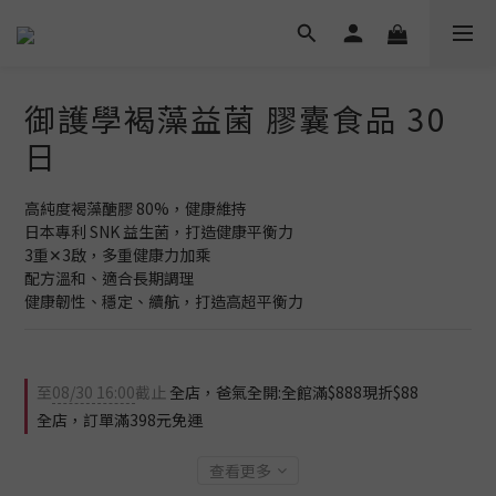
御護學褐藻益菌 膠囊食品 30
日
高純度褐藻醣膠 80%，健康維持
日本專利 SNK 益生菌，打造健康平衡力
3重✕3啟，多重健康力加乘
配方溫和、適合長期調理
健康韌性、穩定、續航，打造高超平衡力
至
08/30 16:00
截止
全店，爸氣全開:全館滿$888現折$88
全店，訂單滿398元免運
查看更多