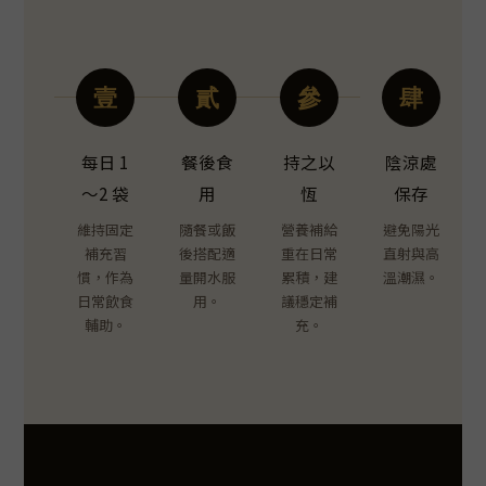
壹
貳
參
肆
每日 1
餐後食
持之以
陰涼處
～2 袋
用
恆
保存
維持固定
隨餐或飯
營養補給
避免陽光
補充習
後搭配適
重在日常
直射與高
慣，作為
量開水服
累積，建
溫潮濕。
日常飲食
用。
議穩定補
輔助。
充。