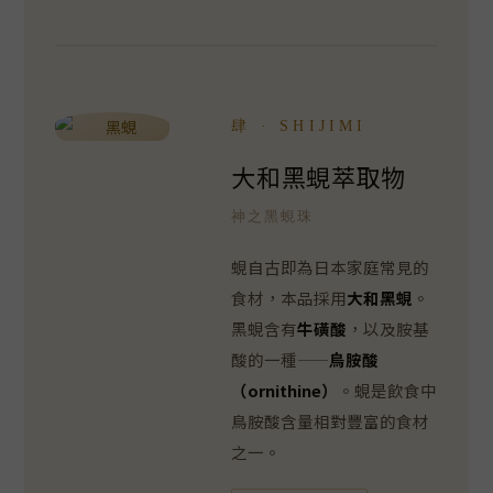
肆 · SHIJIMI
大和黑蜆萃取物
神之黑蜆珠
蜆自古即為日本家庭常見的
食材，本品採用
大和黑蜆
。
黑蜆含有
牛磺酸
，以及胺基
酸的一種——
鳥胺酸
（ornithine）
。蜆是飲食中
鳥胺酸含量相對豐富的食材
之一。