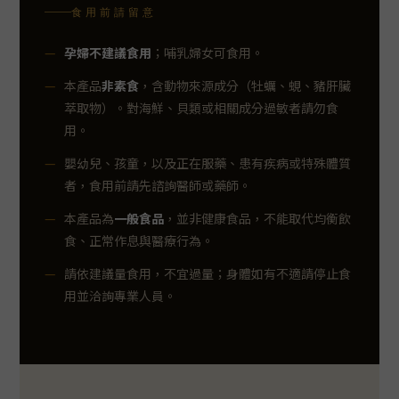
食用前請留意
孕婦不建議食用
；哺乳婦女可食用。
本產品
非素食
，含動物來源成分（牡蠣、蜆、豬肝臟
萃取物）。對海鮮、貝類或相關成分過敏者請勿食
用。
嬰幼兒、孩童，以及正在服藥、患有疾病或特殊體質
者，食用前請先諮詢醫師或藥師。
本產品為
一般食品
，並非健康食品，不能取代均衡飲
食、正常作息與醫療行為。
請依建議量食用，不宜過量；身體如有不適請停止食
用並洽詢專業人員。