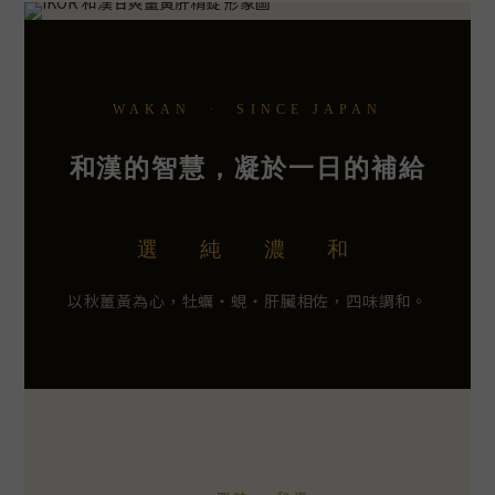
WAKAN · SINCE JAPAN
和漢的智慧，凝於一日的補給
選 純 濃 和
以秋薑黃為心，牡蠣・蜆・肝臟相佐，四味調和。