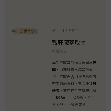
貳 · LIVER
豬肝臟萃取物
德國嚴選
本品肝臟萃取物來源國為
德
國
，由豬肝臟水解萃取而
得。肝臟自古即被視為營養
密度高的食材，富含多種
胺
基酸
，其中包含支鏈胺基酸
（
BCAA
），以及鐵、維生
素 B 群、葉酸等成分。