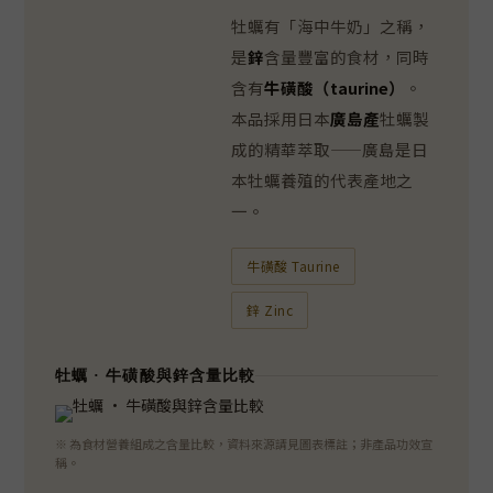
牡蠣有「海中牛奶」之稱，
是
鋅
含量豐富的食材，同時
含有
牛磺酸（taurine）
。
本品採用日本
廣島產
牡蠣製
成的精華萃取——廣島是日
本牡蠣養殖的代表產地之
一。
牛磺酸 Taurine
鋅 Zinc
牡蠣 · 牛磺酸與鋅含量比較
※ 為食材營養組成之含量比較，資料來源請見圖表標註；非產品功效宣
稱。