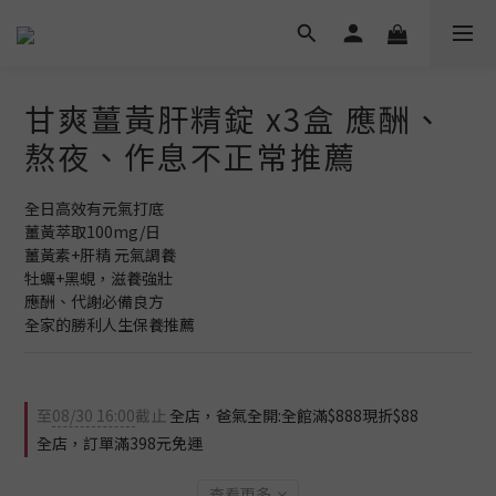
甘爽薑黃肝精錠 x3盒 應酬、
熬夜、作息不正常推薦
全日高效有元氣打底
薑黃萃取100mg/日
薑黃素+肝精 元氣調養
牡蠣+黑蜆，滋養強壯
應酬、代謝必備良方
全家的勝利人生保養推薦
至
08/30 16:00
截止
全店，爸氣全開:全館滿$888現折$88
全店，訂單滿398元免運
查看更多