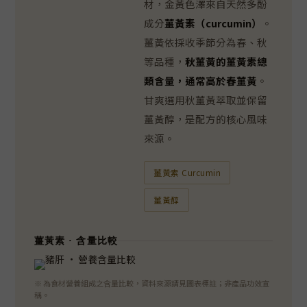
材，金黃色澤來自天然多酚
成分
薑黃素（curcumin）
。
薑黃依採收季節分為春、秋
等品種，
秋薑黃的薑黃素總
類含量，通常高於春薑黃
。
甘爽選用秋薑黃萃取並保留
薑黃醇，是配方的核心風味
來源。
薑黃素 Curcumin
薑黃醇
薑黃素 · 含量比較
※ 為食材營養組成之含量比較，資料來源請見圖表標註；非產品功效宣
稱。