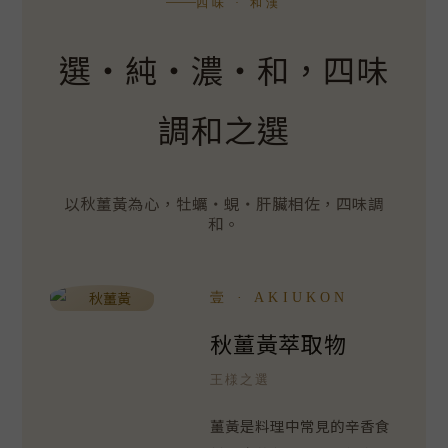
四味 · 和漢
選・純・濃・和，四味
調和之選
以秋薑黃為心，牡蠣・蜆・肝臟相佐，四味調
和。
壹 · AKIUKON
秋薑黃萃取物
王様之選
薑黃是料理中常見的辛香食