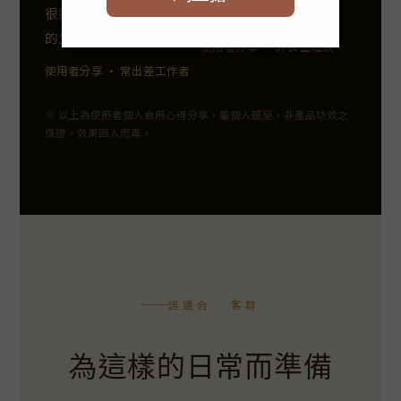
很適合我這種時間不固定
算，一個月剛剛好。
的生活。
使用者分享 · 外食上班族
使用者分享 · 常出差工作者
※ 以上為使用者個人食用心得分享，屬個人感受，非產品功效之
保證，效果因人而異。
誰適合 · 客群
為這樣的日常而準備