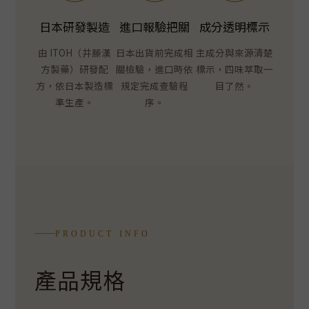
日本研發製造
進口報驗把關
成分透明標示
由 ITOH（井藤漢
日本出貨前完成相
主成分與來源清楚
方製藥）研發配
關檢驗，進口時依
標示，四味萃取一
方，依日本製造標
規定完成查驗程
目了然。
準生產。
序。
PRODUCT INFO
產品規格