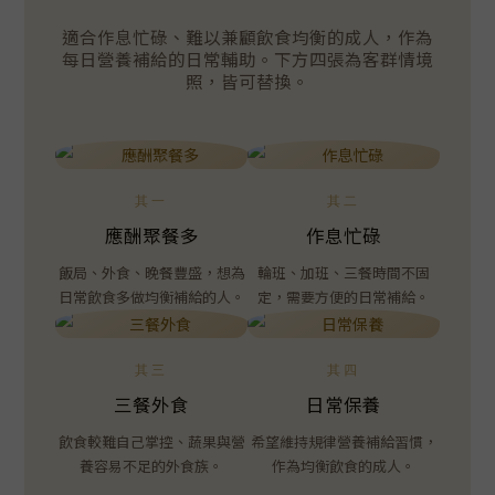
適合作息忙碌、難以兼顧飲食均衡的成人，作為
每日營養補給的日常輔助。下方四張為客群情境
照，皆可替換。
其一
其二
應酬聚餐多
作息忙碌
飯局、外食、晚餐豐盛，想為
輪班、加班、三餐時間不固
日常飲食多做均衡補給的人。
定，需要方便的日常補給。
其三
其四
三餐外食
日常保養
飲食較難自己掌控、蔬果與營
希望維持規律營養補給習慣，
養容易不足的外食族。
作為均衡飲食的成人。