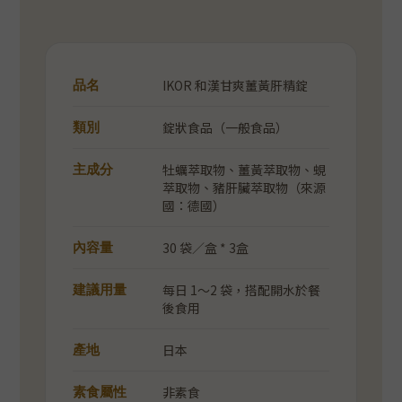
IKOR 和漢甘爽薑黃肝精錠
品名
錠狀食品（一般食品）
類別
牡蠣萃取物、薑黃萃取物、蜆
主成分
萃取物、豬肝臟萃取物（來源
國：德國）
30 袋／盒 * 3盒
內容量
每日 1～2 袋，搭配開水於餐
建議用量
後食用
日本
產地
非素食
素食屬性