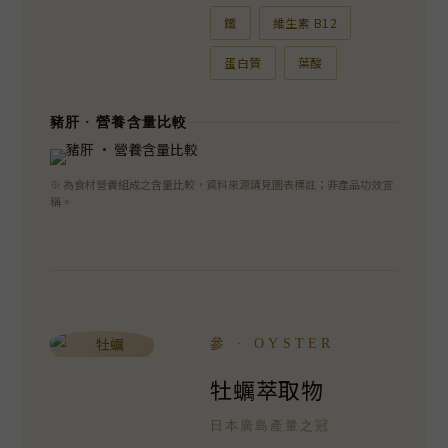
鐵
維生素 B12
蛋白質
葉酸
豬肝 · 營養含量比較
※ 為食材營養組成之含量比較，資料來源請見圖表標註；非產品功效宣
稱。
參 · OYSTER
牡蠣萃取物
日本廣島產量之冠