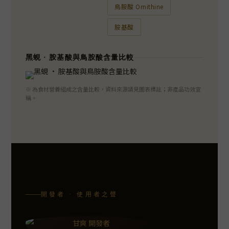
鳥胺酸 Ornithine
胺基酸
黑蜆 · 胺基酸與鳥胺酸含量比較
※ 為食材營養組成之含量比較，資料來源請見圖表標註；非產品功效宣
稱。
開發者 · 使用者之聲